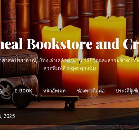
ข้ามไปที่เนื้อหาหลัก
heal Bookstore and Cr
ศาสตร์พยากรณ์, เรื่องเล่าเคล้าตำนาน วิถีชีวิตและธรรมชาติบำบัด โ
ลวดพิมพ์สี inkjet ทุกเล่ม)
ือ
E-BOOK
หน้าอัพเดท
ช่องทางติดต่อ
ประวัติผู้เขี
, 2025