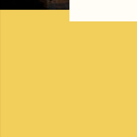
ค
ว
า
ม