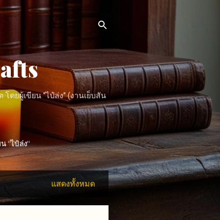
afts
ดยผู้เขียน "ไป๋ล่ง" (งานเย็บสัน
ยน "ไป๋ล่ง"
แสดงทั้งหมด